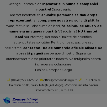
Sari
Atenție! Tentative de
înșelătorie în numele companiei
la
noastre
! Dragi clienți,
Am fost informați că
anumite persoane se dau drept
conținut
reprezentanți ai companiei noastre
și
solicită plăți
în
avans, facturi sau alte sume de bani,
folosindu-se abuziv de
numele și imaginea noastră
. Vă rugăm să
NU trimiteți
bani
sau informații personale înainte de a verifica
autenticitatea solicitării. Pentru orice suspiciune sau
neclaritate,
contactați-ne de numerele oficiale afișate pe
această pagină
sau pe site-ul nostru. Siguranța
dumneavoastră este prioritatea noastră! Vă mulțumim pentru
încredere și colaborare.
Echipa Romsped Cargo
(0040)727-66.77.33
office@romspedcargo.ro
B-dul Nicolae
Balcescu nr.48, mun. Piteşti, jud. Argeş, România incinta birouri
Grosmetchim, et.1, biroul 10
M